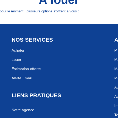
our le moment , plusieurs options s'offrent à vous :
NOS SERVICES
A
Acheter
Ma
Louer
Ma
Estimation offerte
Ma
Alerte Email
Ma
Ap
LIENS PRATIQUES
Ap
I
Notre agence
Te