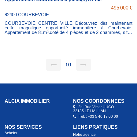
495 000 €
92400 COURBEVOIE
COURBEVOIE CENTRE VILLE Découvrez dès maintenant
cette magnifique opportunité immobilière à Courbevoie,
Appartement de 81m².doté de 4 pièces et de 2 chambres, situé
au 2ème étage d'un immeuble avec ascenseur et stationnement
commun. Des travaux de réagencements sont à prévoir
Idéalement située prox toute commodité transports, commerce,
écoles ( à seulement 15 minutes à pied du centre d'affaire La
Défense , à 7 minutes de la gare SNCF Courbevoie Centre et à
7 minutes de l'école Leonard de Vinci.)
1/1
ALCIA IMMOBILIER
NOS COORDONNÉES
2b, Rue Victor HUGO
33185 LE HAILLAN
Tél. : +33 5 40 13 00 00
NOS SERVICES
LIENS PRATIQUES
Acheter
Notre agence