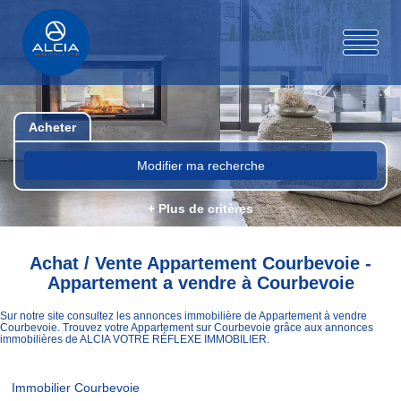
Acheter
Modifier ma recherche
+ Plus de critères
Achat / Vente Appartement Courbevoie -
Appartement a vendre à Courbevoie
Sur notre site consultez les annonces immobilière de Appartement à vendre
Courbevoie. Trouvez votre Appartement sur Courbevoie grâce aux annonces
immobilières de ALCIA VOTRE RÉFLEXE IMMOBILIER.
Immobilier Courbevoie