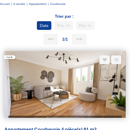
Accueil
A vendre
Appartement
Courbevoie
Trier par :
Date
Prix -/+
Prix +/-
1/1
Appartement Courbevoie 4 pièce(s) 81 m2