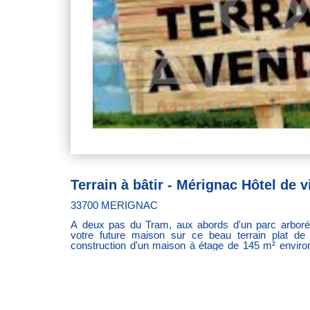
Terrain à bâtir - Mérignac Hôtel de vi
33700 MERIGNAC
A deux pas du Tram, aux abords d'un parc arboré 
votre future maison sur ce beau terrain plat de
construction d'un maison à étage de 145 m² enviro
portail électrique. Issu d'une division en cours d'acce
constructibilité non contractuelle, une étude perso
vérifier sa faisabilité.