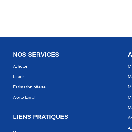
NOS SERVICES
A
Acheter
Ma
Louer
Ma
Estimation offerte
Ma
Alerte Email
Ma
Ma
LIENS PRATIQUES
Ap
Ap