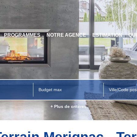
PROGRAMMES
NOTRE AGENCE
ESTIMATION
QU
Ville/Code pos
+ Plus de critères
Terrain Merignac - Ter